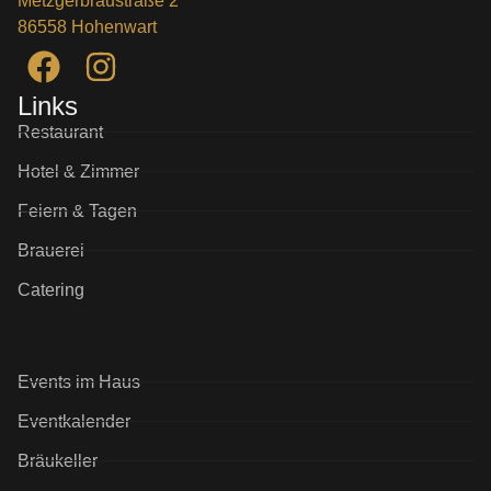
Metzgerbräustraße 2
86558 Hohenwart
Links
Restaurant
Hotel & Zimmer
Feiern & Tagen
Brauerei
Catering
Events im Haus
Eventkalender
Bräukeller